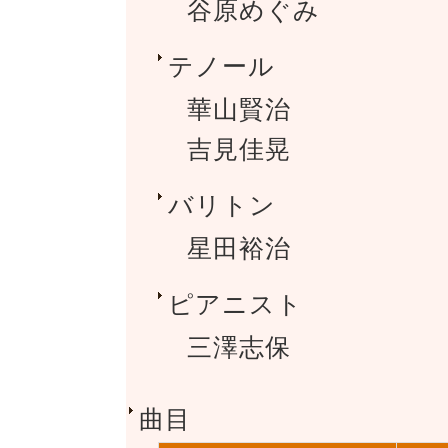
谷原めぐみ
テノール
華山賢治
吉見佳晃
バリトン
星田裕治
ピアニスト
三澤志保
曲目